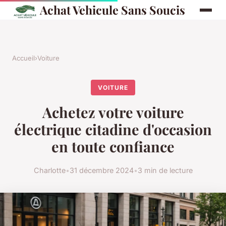
Achat Vehicule Sans Soucis
Accueil
›
Voiture
VOITURE
Achetez votre voiture
électrique citadine d'occasion
en toute confiance
Charlotte
•
31 décembre 2024
•
3 min de lecture